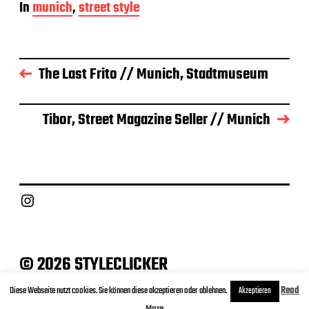
In
munich
,
street style
i
t
r
a
g
The Last Frito // Munich, Stadtmuseum
s
d
a
Tibor, Street Magazine Seller // Munich
t
u
m
Instagram
© 2026 STYLECLICKER
Archive
Contact
Datenschutz
Impressum
Diese Webseite nutzt cookies. Sie können diese akzeptieren oder ablehnen.
Read
Akzeptieren