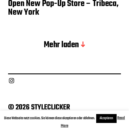
Open New Pop-Up Store – Tribeca,
New York
Mehr laden
Instagram
© 2026 STYLECLICKER
Archive
Contact
Datenschutz
Impressum
Diese Webseite nutzt cookies. Sie können diese akzeptieren oder ablehnen.
Read
Akzeptieren
More