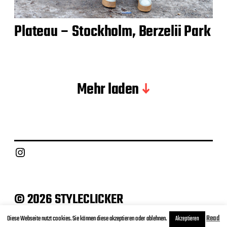
Plateau – Stockholm, Berzelii Park
Mehr laden
Instagram
© 2026 STYLECLICKER
Archive
Contact
Datenschutz
Impressum
Diese Webseite nutzt cookies. Sie können diese akzeptieren oder ablehnen.
Read
Akzeptieren