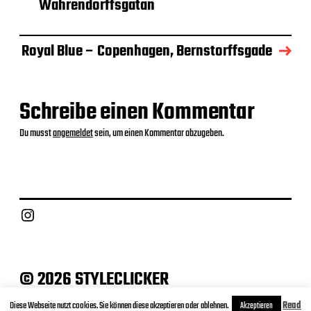
a
Wahrendorffsgatan
t
u
m
Royal Blue – Copenhagen, Bernstorffsgade
Schreibe einen Kommentar
Du musst
angemeldet
sein, um einen Kommentar abzugeben.
Instagram
© 2026 STYLECLICKER
Archive
Contact
Datenschutz
Impressum
Diese Webseite nutzt cookies. Sie können diese akzeptieren oder ablehnen.
Read
Akzeptieren