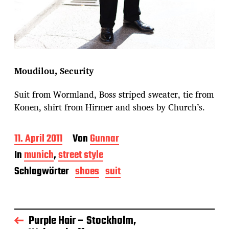
Moudilou, Security
Suit from Wormland, Boss striped sweater, tie from
Konen, shirt from Hirmer and shoes by Church’s.
B
11. April 2011
Von
Gunnar
e
In
munich
,
street style
i
t
Schlagwörter
shoes
suit
r
a
g
s
Purple Hair – Stockholm,
d