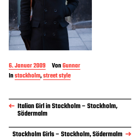
B
6. Januar 2009
Von
Gunnar
e
In
stockholm
,
street style
i
t
r
a
g
Italian Girl in Stockholm – Stockholm,
s
Södermalm
d
a
t
Stockholm Girls – Stockholm, Södermalm
u