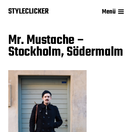
STYLECLICKER
Menü
Mr. Mustache –
Stockholm, Södermalm