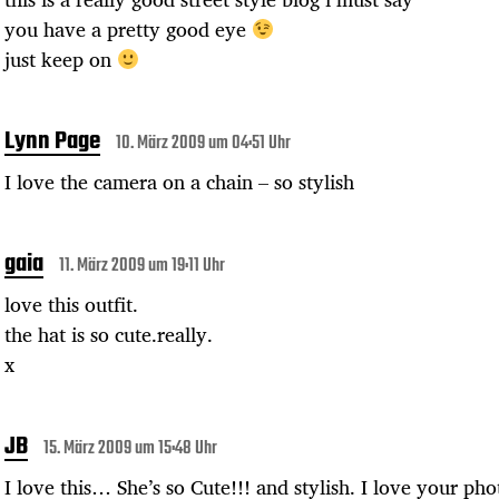
you have a pretty good eye
just keep on
Lynn Page
10. März 2009 um 04:51 Uhr
I love the camera on a chain – so stylish
gaia
11. März 2009 um 19:11 Uhr
love this outfit.
the hat is so cute.really.
x
JB
15. März 2009 um 15:48 Uhr
I love this… She’s so Cute!!! and stylish. I love your pho