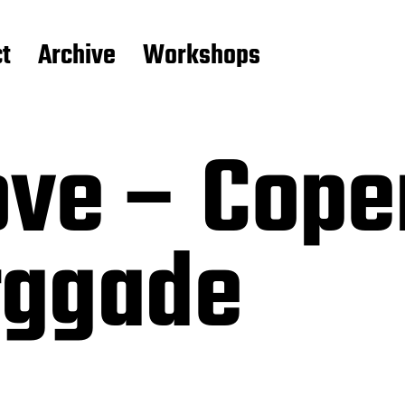
t
Archive
Workshops
ove – Cop
rggade