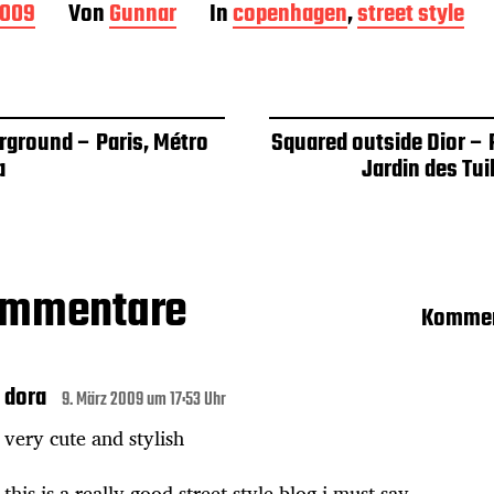
2009
Von
Gunnar
In
copenhagen
,
street style
rground – Paris, Métro
Squared outside Dior – 
a
Jardin des Tui
ommentare
Kommen
dora
9. März 2009 um 17:53 Uhr
very cute and stylish
this is a really good street style blog i must say