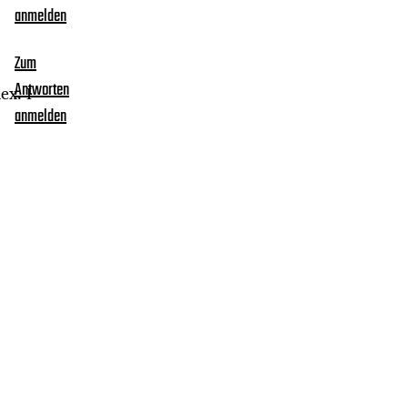
anmelden
Zum
Antworten
ex. I
anmelden