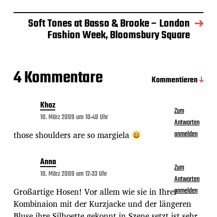
a
t
Soft Tones at Basso & Brooke – London
u
m
Fashion Week, Bloomsbury Square
4 Kommentare
Kommentieren
Khaz
Zum
10. März 2009 um 10:49 Uhr
Antworten
those shoulders are so margiela
anmelden
Anna
Zum
10. März 2009 um 12:33 Uhr
Antworten
Großartige Hosen! Vor allem wie sie in Ihrer
anmelden
Kombinaion mit der Kurzjacke und der längeren
Bluse ihre Silhoette gekonnt in Szene setzt ist sehr