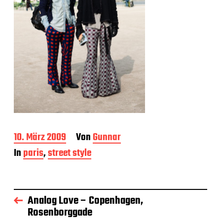
B
10. März 2009
Von
Gunnar
e
In
paris
,
street style
i
t
r
a
g
Analog Love – Copenhagen,
s
Rosenborggade
d