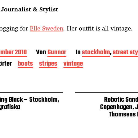
 Journalist & Stylist
logging for
Elle Sweden
. Her outfit is all vintage.
ember 2010
Von
Gunnar
In
stockholm
,
street sty
rter
boots
stripes
vintage
ing Black – Stockholm,
Robotic Sand
grafiska
Copenhagen, J
Thomsens 