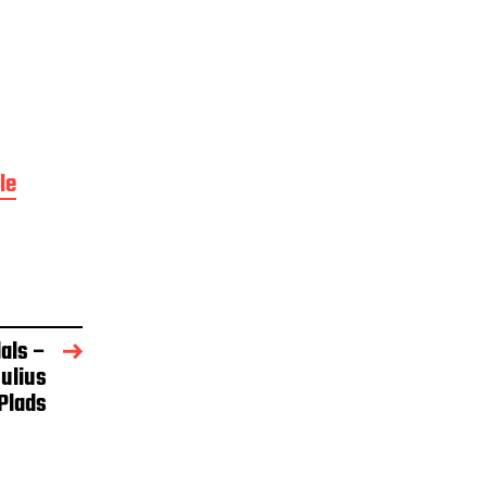
le
als –
ulius
Plads