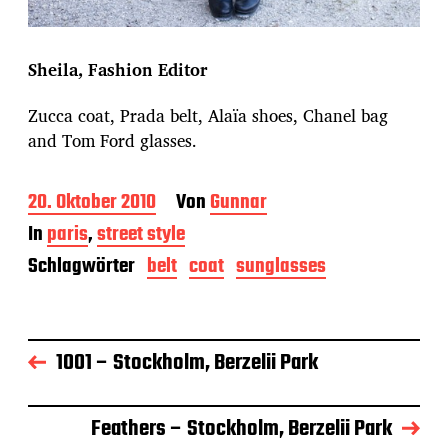
Sheila, Fashion Editor
Zucca coat, Prada belt, Alaïa shoes, Chanel bag
and Tom Ford glasses.
B
20. Oktober 2010
Von
Gunnar
e
In
paris
,
street style
i
t
Schlagwörter
belt
coat
sunglasses
r
a
g
s
1001 – Stockholm, Berzelii Park
d
a
t
u
Feathers – Stockholm, Berzelii Park
m