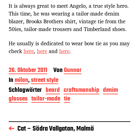
It is always great to meet Angelo, a true style hero.
This time, he was wearing a tailor-made denim
blazer, Brooks Brothers shirt, vintage tie from the
50ies, tailor-made trousers and Timberland shoes.
He usually is dedicated to wear bow tie as you may
check
here
,
here
and
here
.
B
26. Oktober 2011
Von
Gunnar
e
In
milan
,
street style
i
t
Schlagwörter
beard
craftsmanship
denim
r
glasses
tailor-made
tie
a
g
s
d
a
Cat – Södra Vallgatan, Malmö
t
u