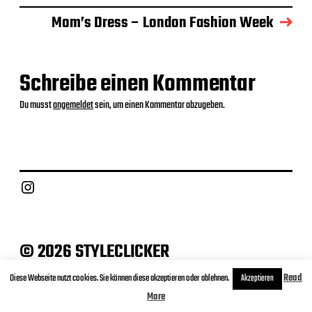
m
Mom’s Dress – London Fashion Week
Schreibe einen Kommentar
Du musst
angemeldet
sein, um einen Kommentar abzugeben.
Instagram
© 2026 STYLECLICKER
Archive
Contact
Datenschutz
Impressum
Diese Webseite nutzt cookies. Sie können diese akzeptieren oder ablehnen.
Read
Akzeptieren
More