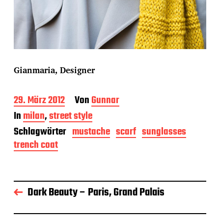
Gianmaria, Designer
B
29. März 2012
Von
Gunnar
e
In
milan
,
street style
i
t
Schlagwörter
mustache
scarf
sunglasses
r
trench coat
a
g
s
d
a
Dark Beauty – Paris, Grand Palais
t
u
m