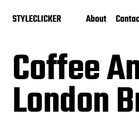
STYLECLICKER
About
Contac
Coffee An
London B