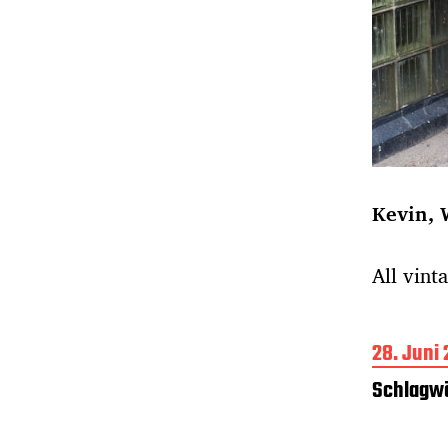
Kevin, 
All vint
B
28. Juni
e
Schlagwö
i
t
r