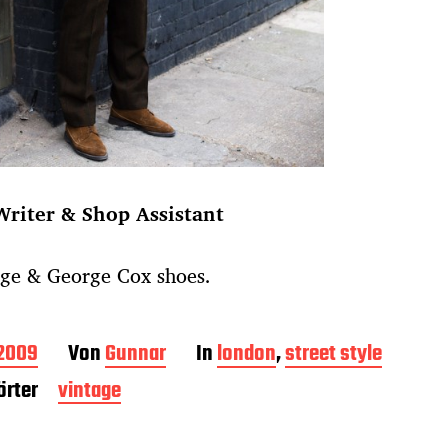
Writer & Shop Assistant
age & George Cox shoes.
 2009
Von
Gunnar
In
london
,
street style
rter
vintage