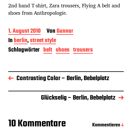
2nd hand T-shirt, Zara trousers, Flying A belt and
shoes from Anthropologie.
B
1. August 2010
Von
Gunnar
e
In
berlin
,
street style
i
t
Schlagwörter
belt
shoes
trousers
r
a
g
s
Contrasting Color – Berlin, Bebelplatz
d
a
t
u
Glückselig – Berlin, Bebelplatz
m
10 Kommentare
Kommentieren