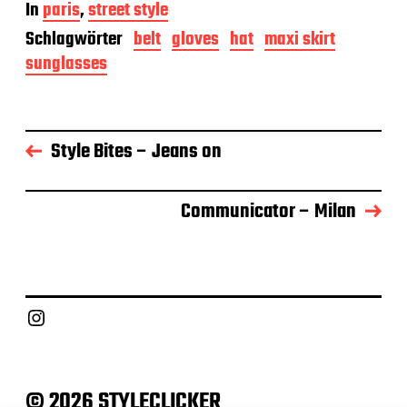
In
paris
,
street style
i
t
Schlagwörter
belt
gloves
hat
maxi skirt
r
sunglasses
a
g
s
d
a
Style Bites – Jeans on
t
u
m
Communicator – Milan
Instagram
© 2026 STYLECLICKER